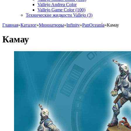
Vallejo Andrea Color
Vallejo Game Color (100)
Технические жидкости Vallejo (3)
Главная
»
Каталог
»
Миниатюры
»
Infinity
»
PanOceanía
»
Камау
Камау