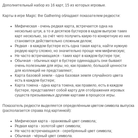
Дополнительный набор из 16 карт, 15 из которых игровые.
Карты в игре Magic: the Gathering обладают показателем редкости:
Мифическая - очень редкая карта, встречается одна на
несколько штук, а то и десятков бустеров в кадом выпуске таких
карт несколько, за счёт чего получить какую-то конкретную из них
становится действительно сложным делом;
Редкая - в каждом бустере есть одна такая карта, найти нужную
редкую карту сложно, но значительно проще чем мифическую;
Не часто встречающаяся - таких карт в каждом бустере три;
Обычная - обычных карт в бустере одиннадцать они бывают
очень полезными для игры, но, как правило, большой ценности
для коллекций не представляют;
Карта базовой земли - одна базовая земля случайного цвета
есть в каждом бустере;
Карта токена - одна карта токена, как правило, есть в каждом
бустере, представляет собой карту для отображения игровых
существ призываемых другими картами в процессе игры.
Показатель редкости выделяется определённым цветом символа выпуска
(располагается справа под картинкой):
Мифическая карта - оранжевый цвет символа;
Редкая карта - золотой цвет символа;
Не часто встречающаяся - серебрянный цвет символа;
Обычная - чёрный цвет символа.